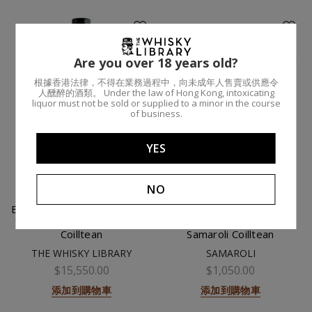
Are you over 18 years old?
根據香港法律，不得在業務過程中，向未成年人售賣或供應令
人醺醉的酒類。 Under the law of Hong Kong, intoxicating
liquor must not be sold or supplied to a minor in the course
of business.
YES
NO
Bowmore (Sherry) 24 Year /
Samaroli Orange (2nd
1997 / 70cl 44% / Samaroli
Edition) / 70cl 40% /
Coilltean
Samaroli Coilltean
THE WHISKY LIBRARY
SAMAROLI
$15,550.00
$1,050.00
添加到購物車
添加到購物車