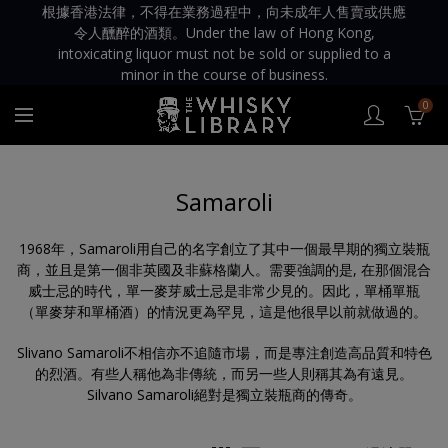
根據香港法律，不得在業務過程中，向未成年人售賣或供應
令人醺醉的酒類。Under the law of Hong Kong,
intoxicating liquor must not be sold or supplied to a
minor in the course of business.
0
Samaroli
1968年，Samaroli用自己的名字創立了其中一個最早期的獨立裝瓶
商，並且是第一個非英國及非蘇格蘭人。需要強調的是, 在那個混合
威士忌的時代，單一麥芽威士忌是非常少見的。因此，單桶單瓶
（單麥芽和單桶酒）的情況更為罕見，這是他很早以前就做過的。
Slivano Samaroli不相信亦不追隨市場，而是專注創造高品質和特色
的烈酒。有些人稱他為非傳統，而另一些人則稱其為有遠見。
Silvano Samaroli絕對是獨立裝瓶商的傳奇。