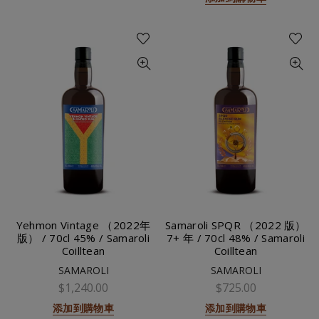
Yehmon Vintage （2022年
Samaroli SPQR （2022 版）
版） / 70cl 45% / Samaroli
7+ 年 / 70cl 48% / Samaroli
Coilltean
Coilltean
SAMAROLI
SAMAROLI
$1,240.00
$725.00
添加到購物車
添加到購物車