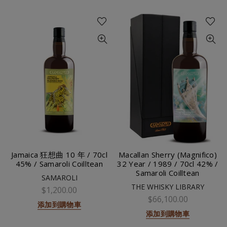
Jamaica 狂想曲 10 年 / 70cl
Macallan Sherry (Magnifico)
45% / Samaroli Coilltean
32 Year / 1989 / 70cl 42% /
Samaroli Coilltean
SAMAROLI
THE WHISKY LIBRARY
$1,200.00
$66,100.00
添加到購物車
添加到購物車