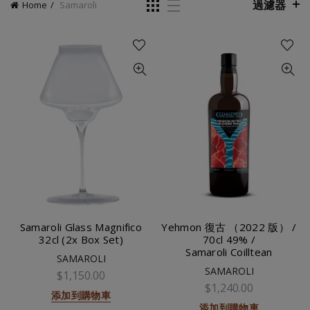
過濾器
Home
Samaroli
Samaroli Glass Magnifico
Yehmon 復古 （2022 版） /
32cl (2x Box Set)
70cl 49% /
Samaroli Coilltean
SAMAROLI
SAMAROLI
$1,150.00
$1,240.00
添加到購物車
添加到購物車