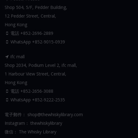
Shop 504, 5/F, Pedder Building,
12 Pedder Street, Central,
Hong Kong
電話 +852-2696-2889
WhatsApp
+852-9015-0939
ifc mall
Shop 2034, Podium Level 2, ifc mall,
1 Harbour View Street, Central,
Hong Kong
電話 +852-2656-3088
WhatsApp
+852-9222-2535
電子郵件：
shop@thewhiskylibrary.com
Instagram：
thewhiskylibrary
微信：
The Whisky Library