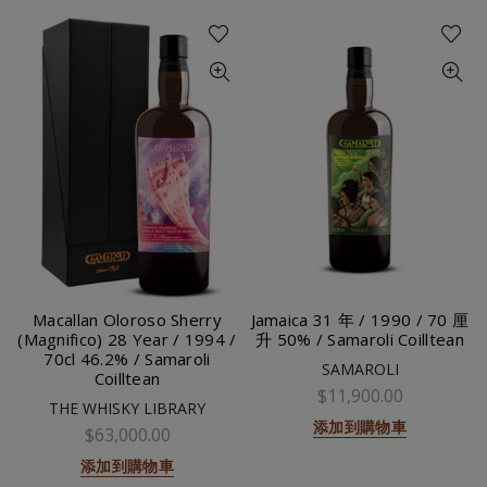
Macallan Oloroso Sherry
Jamaica 31 年 / 1990 / 70 厘
(Magnifico) 28 Year / 1994 /
升 50% / Samaroli Coilltean
70cl 46.2% / Samaroli
SAMAROLI
Coilltean
$11,900.00
THE WHISKY LIBRARY
添加到購物車
$63,000.00
添加到購物車