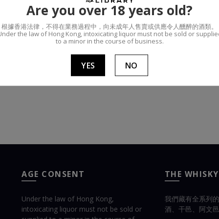
Are you over 18 years old?
根據香港法律，不得在業務過程中，向未成年人售賣或供應令人醺醉的酒類。
Under the law of Hong Kong, intoxicating liquor must not be sold or supplie
to a minor in the course of business.
YES
NO
AGE CONSENT
THE WHISKY
Under the law of Hong Kong,
我們藏有全系列
intoxicating liquor must not be sold or
酒、干邑、阿文