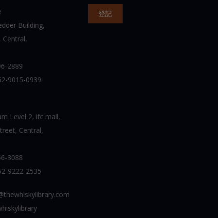
e
dder Building,
 Central,
6-2889
52-9015-0939
 Level 2, ifc mall,
reet, Central,
6-3088
52-9222-2535
thewhiskylibrary.com
hiskylibrary