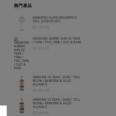
熱門產品
SAMAROLI GLASS MAGNIFICO
32CL (2X BOX SET)
$1,150.00
ARDMORE SHERRY (HK) 32 YEAR
/ 1990 / 70CL 58% / OLD & RARE
$6,050.00
ARMORIK 16 YEAR / 2006 / 70CL
60.5% / ARMORIK & AULD
ALLIANCE
$2,390.00
ARMORIK 13 YEAR / 2009 / 70CL
60.6% / ARMORIK & AULD
ALLIANCE
$2,200.00