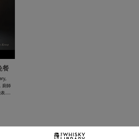
晚餐
ry,
，廚師
....