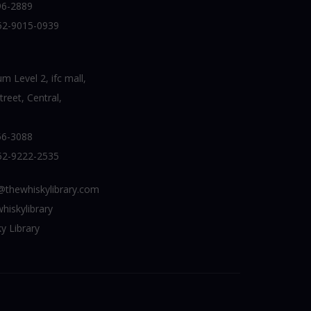
6-2889
52-9015-0939
 Level 2, ifc mall,
reet, Central,
6-3088
52-9222-2535
thewhiskylibrary.com
hiskylibrary
y Library