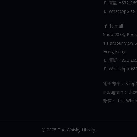
電話 +852-269
WhatsApp
+8
ifc mall
Shop 2034, Podium
1 Harbour View St
Hong Kong
電話 +852-265
WhatsApp
+8
電子郵件：
shop@
Instagram：
thew
微信：
The Whisk
2025 The Whisky Library.