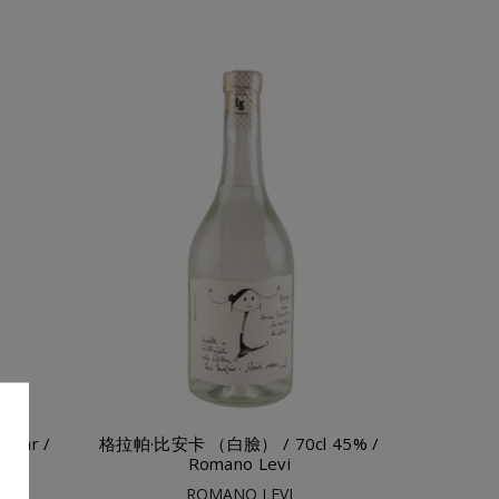
添加到購物車
Year /
格拉帕·比安卡 （白臉） / 70cl 45% /
vi
Romano Levi
ROMANO LEVI