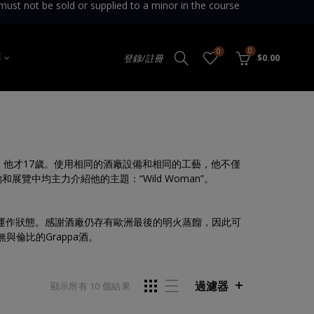
sold or supplied to a minor in the course
0
0
登錄/註冊
$0.00
商
925年創立的酒廠時，他才17歲。使用相同的酒廠設備和相同的工藝，他不僅
展覽中均主力介紹他的主題：“Wild Woman”。
美的運作狀態。感謝酒廠仍存有歐洲最後的明火蒸餾，因此可
與倫比的Grappa酒。
過濾器
顯示所有 10 個結果