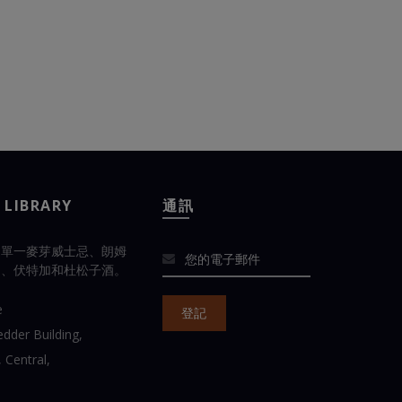
 LIBRARY
通訊
的單一麥芽威士忌、朗姆
邑、伏特加和杜松子酒。
e
dder Building,
 Central,