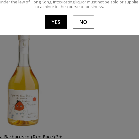
Under the law of Hong Kong, intoxicating liquor must not be sold or supplie
to a minor in the course of business.
$350.00
$1,450.00
添加到購物車
添加到購物車
YES
NO
a Barbaresco (Red Face) 3+