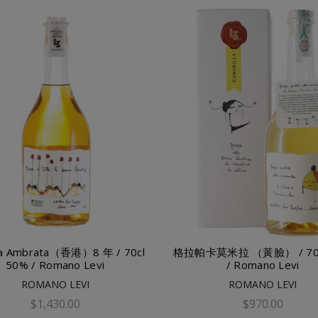
a Ambrata（香港）8 年 / 70cl
格拉帕卡莫米拉 （黃臉） / 70c
50% / Romano Levi
/ Romano Levi
ROMANO LEVI
ROMANO LEVI
$1,430.00
$970.00