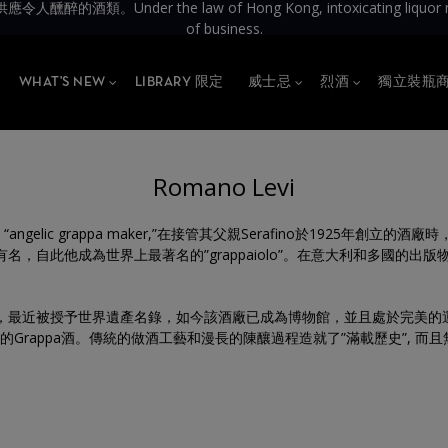
the law of Hong Kong, intoxicating liquor must not be 
of business.
WHAT'S NEW
LIBRARY 限定
威士忌
烈酒
獨立裝瓶
Romano Levi
elli稱呼為 “angelic grappa maker,”在接管其父親Serafino於1
名，自此他成為世界上最著名的”grappaiolo”。在意大利和多國的出版物和
e內夫，最近被授予世界遺產名錄，如今該酒廠已成為博物館，並且處於完
Grappa酒。傳統的做酒工藝和漫長的陳釀過程造就了”滿載歷史”, 而且無