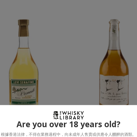
添加到購物車
添加到購物車
Are you over 18 years old?
安科（阿奈斯） / 70cl 17% /
Grappa Ambrata (Twins) 8+ 
Romano Levi
70cl 50% / Romano Le
根據香港法律，不得在業務過程中，向未成年人售賣或供應令人醺醉的酒類。
THE WHISKY LIBRARY
ROMANO LEVI